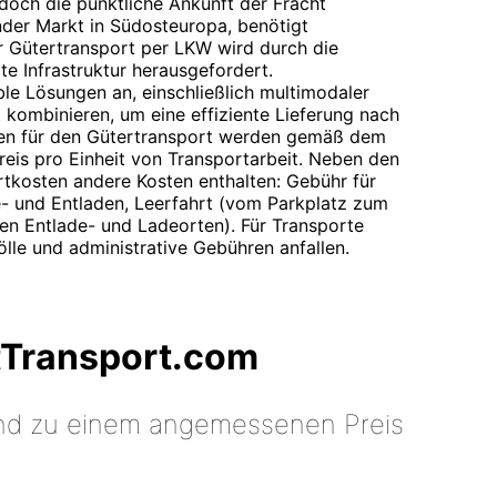
doch die pünktliche Ankunft der Fracht
ender Markt in Südosteuropa, benötigt
r Gütertransport per LKW wird durch die
e Infrastruktur herausgefordert.
ble Lösungen an, einschließlich multimodaler
t kombinieren, um eine effiziente Lieferung nach
sten für den Gütertransport werden gemäß dem
Preis pro Einheit von Transportarbeit. Neben den
ortkosten andere Kosten enthalten: Gebühr für
e- und Entladen, Leerfahrt (vom Parkplatz zum
en Entlade- und Ladeorten). Für Transporte
lle und administrative Gebühren anfallen.
tTransport.com
 und zu einem angemessenen Preis