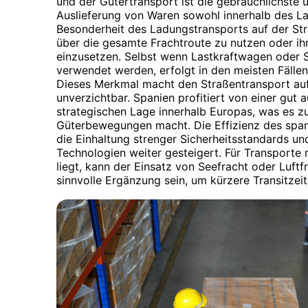
und der Gütertransport ist die gebräuchlichste
Auslieferung von Waren sowohl innerhalb des La
Besonderheit des Ladungstransports auf der Stra
über die gesamte Frachtroute zu nutzen oder ihn
einzusetzen. Selbst wenn Lastkraftwagen oder 
verwendet werden, erfolgt in den meisten Fällen
Dieses Merkmal macht den Straßentransport auf
unverzichtbar. Spanien profitiert von einer gut 
strategischen Lage innerhalb Europas, was es z
Güterbewegungen macht. Die Effizienz des spa
die Einhaltung strenger Sicherheitsstandards u
Technologien weiter gesteigert. Für Transporte
liegt, kann der Einsatz von Seefracht oder Luft
sinnvolle Ergänzung sein, um kürzere Transitzeit