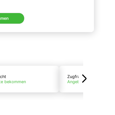
mmen
cht
Zugfracht
te bekommen
Angebote bekommen