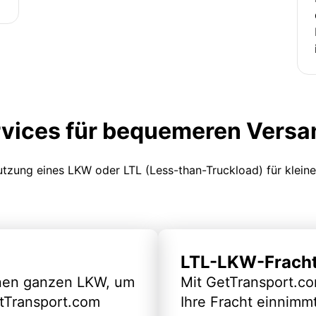
rvices für bequemeren Versa
Nutzung eines LKW oder LTL (Less-than-Truckload) für klein
LTL-LKW-Frach
inen ganzen LKW, um
Mit GetTransport.co
etTransport.com
Ihre Fracht einnimm