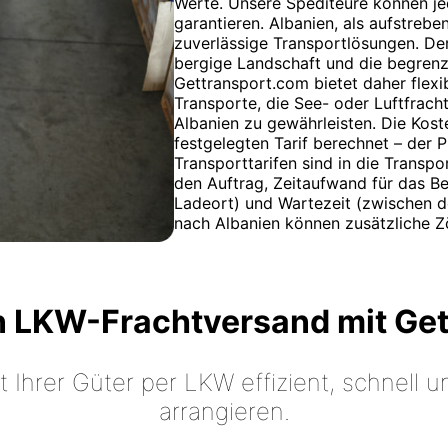
Werte. Unsere Spediteure können je
garantieren. Albanien, als aufstreb
zuverlässige Transportlösungen. De
bergige Landschaft und die begrenzt
Gettransport.com bietet daher flexi
Transporte, die See- oder Luftfrach
Albanien zu gewährleisten. Die Ko
festgelegten Tarif berechnet – der 
Transporttarifen sind in die Transp
den Auftrag, Zeitaufwand für das B
Ladeort) und Wartezeit (zwischen d
nach Albanien können zusätzliche Zö
n LKW-Frachtversand mit Ge
t Ihrer Güter per LKW effizient, schnell
arrangieren.