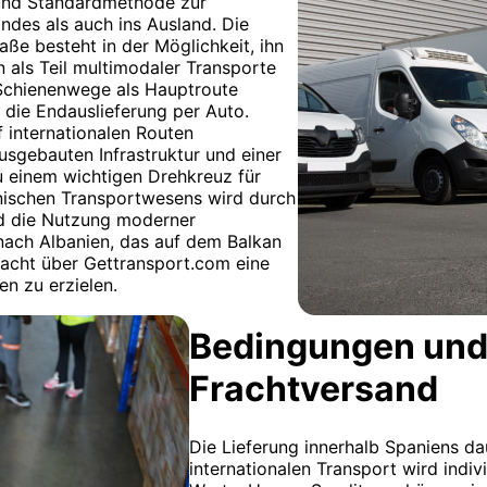
 und Standardmethode zur
ndes als auch ins Ausland. Die
ße besteht in der Möglichkeit, ihn
 als Teil multimodaler Transporte
Schienenwege als Hauptroute
 die Endauslieferung per Auto.
 internationalen Routen
ausgebauten Infrastruktur und einer
u einem wichtigen Drehkreuz für
nischen Transportwesens wird durch
nd die Nutzung moderner
 nach Albanien, das auf dem Balkan
fracht über Gettransport.com eine
en zu erzielen.
Bedingungen und
Frachtversand
Die Lieferung innerhalb Spaniens da
internationalen Transport wird indiv