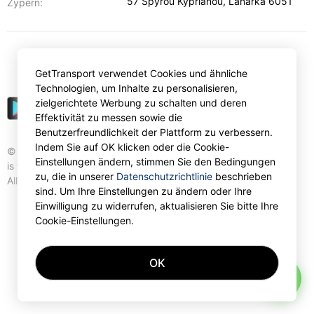
57 Spyrou Kyprianou
,
Lanarka
6051
Zypern:
€
EUR
GetTransport verwendet Cookies und ähnliche
Technologien, um Inhalte zu personalisieren,
zielgerichtete Werbung zu schalten und deren
Effektivität zu messen sowie die
Benutzerfreundlichkeit der Plattform zu verbessern.
Indem Sie auf OK klicken oder die Cookie-
© Gettransport International Limited. GetTransport®
Einstellungen ändern, stimmen Sie den Bedingungen
is trademark of Gettransport International Limited.
zu, die in unserer
Datenschutzrichtlinie
beschrieben
All rights reserved.
sind. Um Ihre Einstellungen zu ändern oder Ihre
Einwilligung zu widerrufen, aktualisieren Sie bitte Ihre
Cookie-Einstellungen.
OK
AI