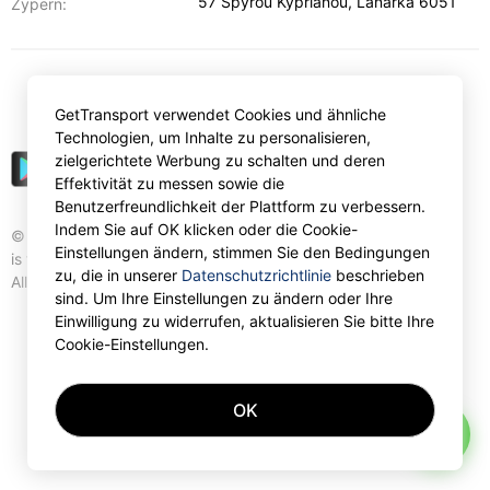
57 Spyrou Kyprianou
,
Lanarka
6051
Zypern:
€
EUR
GetTransport verwendet Cookies und ähnliche
Technologien, um Inhalte zu personalisieren,
zielgerichtete Werbung zu schalten und deren
Effektivität zu messen sowie die
Benutzerfreundlichkeit der Plattform zu verbessern.
Indem Sie auf OK klicken oder die Cookie-
© Gettransport International Limited. GetTransport®
Einstellungen ändern, stimmen Sie den Bedingungen
is trademark of Gettransport International Limited.
zu, die in unserer
Datenschutzrichtlinie
beschrieben
All rights reserved.
sind. Um Ihre Einstellungen zu ändern oder Ihre
Einwilligung zu widerrufen, aktualisieren Sie bitte Ihre
Cookie-Einstellungen.
OK
AI