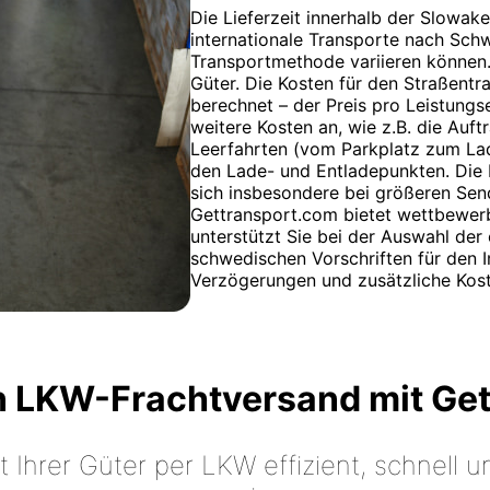
Die Lieferzeit innerhalb der Slowak
internationale Transporte nach Sch
Transportmethode variieren können. 
Güter. Die Kosten für den Straßent
berechnet – der Preis pro Leistungse
weitere Kosten an, wie z.B. die Auft
Leerfahrten (vom Parkplatz zum La
den Lade- und Entladepunkten. Die 
sich insbesondere bei größeren Send
Gettransport.com bietet wettbewerb
unterstützt Sie bei der Auswahl der
schwedischen Vorschriften für den I
Verzögerungen und zusätzliche Kos
n LKW-Frachtversand mit Ge
t Ihrer Güter per LKW effizient, schnell