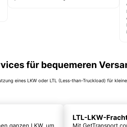
rvices für bequemeren Versa
Nutzung eines LKW oder LTL (Less-than-Truckload) für klein
LTL-LKW-Frach
inen ganzen LKW, um
Mit GetTransport.co