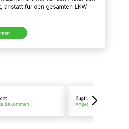
t, anstatt für den gesamten LKW
mmen
cht
Zugfracht
te bekommen
Angebote bekommen