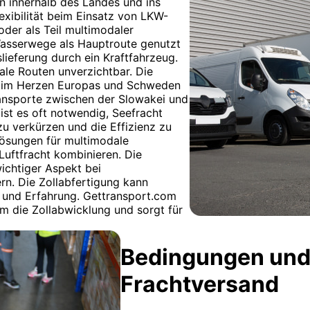
n innerhalb des Landes und ins
exibilität beim Einsatz von LKW-
der als Teil multimodaler
Wasserwege als Hauptroute genutzt
lieferung durch ein Kraftfahrzeug.
ale Routen unverzichtbar. Die
ge im Herzen Europas und Schweden
ransporte zwischen der Slowakei und
ist es oft notwendig, Seefracht
zu verkürzen und die Effizienz zu
Lösungen für multimodale
Luftfracht kombinieren. Die
wichtiger Aspekt bei
n. Die Zollabfertigung kann
e und Erfahrung. Gettransport.com
um die Zollabwicklung und sorgt für
Bedingungen und
Frachtversand