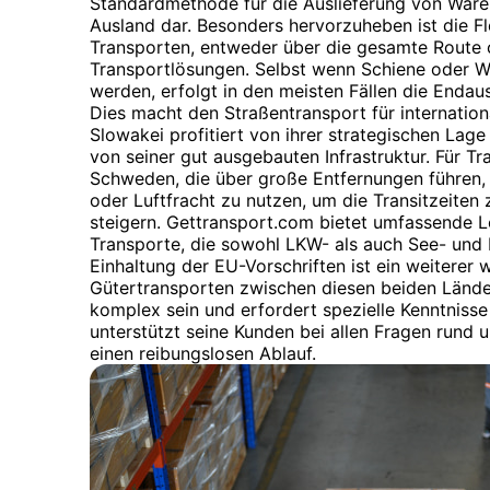
Standardmethode für die Auslieferung von Ware
Ausland dar. Besonders hervorzuheben ist die Fl
Transporten, entweder über die gesamte Route o
Transportlösungen. Selbst wenn Schiene oder 
werden, erfolgt in den meisten Fällen die Endaus
Dies macht den Straßentransport für internation
Slowakei profitiert von ihrer strategischen La
von seiner gut ausgebauten Infrastruktur. Für T
Schweden, die über große Entfernungen führen, 
oder Luftfracht zu nutzen, um die Transitzeiten 
steigern. Gettransport.com bietet umfassende 
Transporte, die sowohl LKW- als auch See- und 
Einhaltung der EU-Vorschriften ist ein weiterer 
Gütertransporten zwischen diesen beiden Länder
komplex sein und erfordert spezielle Kenntniss
unterstützt seine Kunden bei allen Fragen rund 
einen reibungslosen Ablauf.