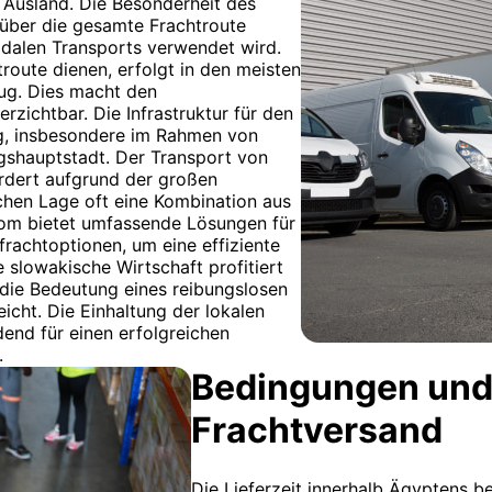
 Ausland. Die Besonderheit des
 über die gesamte Frachtroute
odalen Transports verwendet wird.
oute dienen, erfolgt in den meisten
eug. Dies macht den
rzichtbar. Die Infrastruktur für den
ig, insbesondere im Rahmen von
ngshauptstadt. Der Transport von
rdert aufgrund der großen
chen Lage oft eine Kombination aus
com bietet umfassende Lösungen für
frachtoptionen, um eine effiziente
 slowakische Wirtschaft profitiert
die Bedeutung eines reibungslosen
icht. Die Einhaltung der lokalen
end für einen erfolgreichen
.
Bedingungen und
Frachtversand
Die Lieferzeit innerhalb Ägyptens b