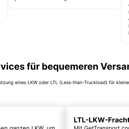
rvices für bequemeren Versa
Nutzung eines LKW oder LTL (Less-than-Truckload) für klein
LTL-LKW-Frach
inen ganzen LKW, um
Mit GetTransport.co