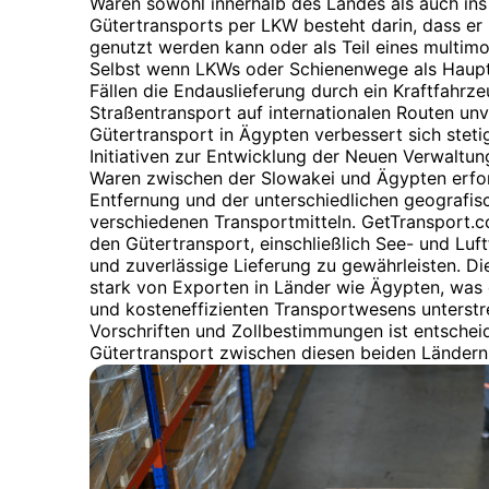
Waren sowohl innerhalb des Landes als auch ins
Gütertransports per LKW besteht darin, dass er
genutzt werden kann oder als Teil eines multim
Selbst wenn LKWs oder Schienenwege als Hauptr
Fällen die Endauslieferung durch ein Kraftfahrz
Straßentransport auf internationalen Routen unve
Gütertransport in Ägypten verbessert sich stet
Initiativen zur Entwicklung der Neuen Verwaltu
Waren zwischen der Slowakei und Ägypten erfo
Entfernung und der unterschiedlichen geografis
verschiedenen Transportmitteln. GetTransport.
den Gütertransport, einschließlich See- und Luft
und zuverlässige Lieferung zu gewährleisten. Die
stark von Exporten in Länder wie Ägypten, was 
und kosteneffizienten Transportwesens unterstre
Vorschriften und Zollbestimmungen ist entscheid
Gütertransport zwischen diesen beiden Ländern