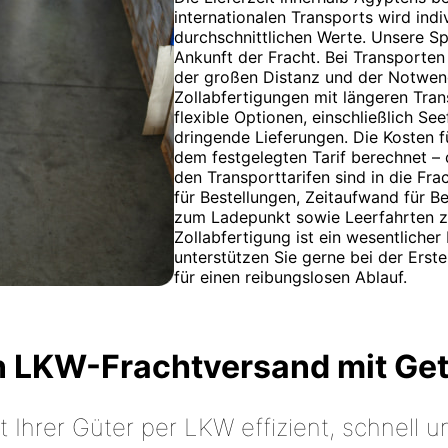
internationalen Transports wird indi
durchschnittlichen Werte. Unsere Sp
Ankunft der Fracht. Bei Transporte
der großen Distanz und der Notwen
Zollabfertigungen mit längeren Tran
flexible Optionen, einschließlich Se
dringende Lieferungen. Die Kosten
dem festgelegten Tarif berechnet – 
den Transporttarifen sind in die Fr
für Bestellungen, Zeitaufwand für B
zum Ladepunkt sowie Leerfahrten z
Zollabfertigung ist ein wesentlicher
unterstützen Sie gerne bei der Erst
für einen reibungslosen Ablauf.
n LKW-Frachtversand mit Ge
t Ihrer Güter per LKW effizient, schnell