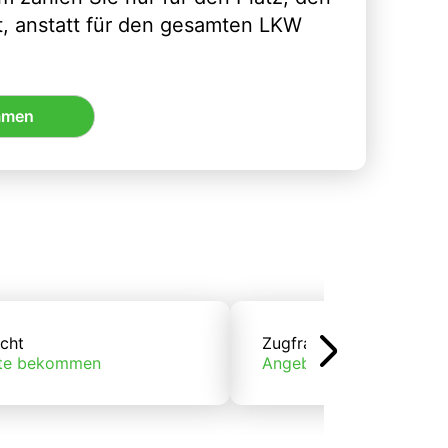
t, anstatt für den gesamten LKW
mmen
cht
Zugfracht
te bekommen
Angebote bekommen