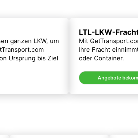
LTL-LKW-Frach
inen ganzen LKW, um
Mit GetTransport.co
etTransport.com
Ihre Fracht einnimm
n Ursprung bis Ziel
oder Container.
Angebote beko