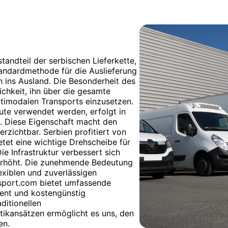
tandteil der serbischen Lieferkette,
tandardmethode für die Auslieferung
 ins Ausland. Die Besonderheit des
ichkeit, ihn über die gesamte
ultimodalen Transports einzusetzen.
te verwendet werden, erfolgt in
o. Diese Eigenschaft macht den
rzichtbar. Serbien profitiert von
tet eine wichtige Drehscheibe für
 Infrastruktur verbessert sich
r erhöht. Die zunehmende Bedeutung
xiblen und zuverlässigen
nsport.com bietet umfassende
ient und kostengünstig
ditionellen
ikansätzen ermöglicht es uns, den
en.