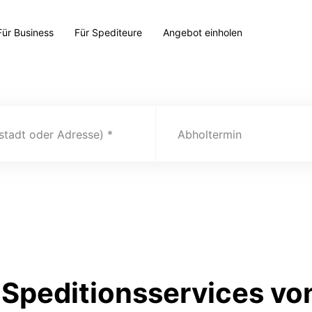
Für Business
Für Spediteure
Angebot einholen
(stadt oder Adresse)
Abholtermin
Speditionsservices von