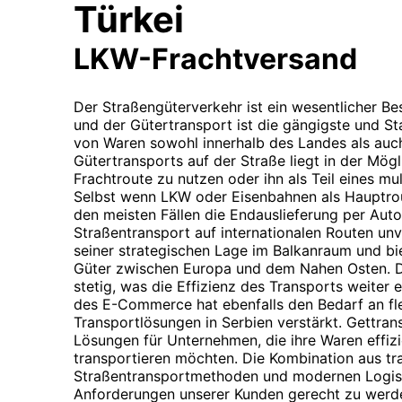
Türkei
LKW-Frachtversand
Der Straßengüterverkehr ist ein wesentlicher Bes
und der Gütertransport ist die gängigste und S
von Waren sowohl innerhalb des Landes als auch
Gütertransports auf der Straße liegt in der Mögl
Frachtroute zu nutzen oder ihn als Teil eines m
Selbst wenn LKW oder Eisenbahnen als Hauptrou
den meisten Fällen die Endauslieferung per Aut
Straßentransport auf internationalen Routen unve
seiner strategischen Lage im Balkanraum und bie
Güter zwischen Europa und dem Nahen Osten. Die
stetig, was die Effizienz des Transports weite
des E-Commerce hat ebenfalls den Bedarf an fle
Transportlösungen in Serbien verstärkt. Gettra
Lösungen für Unternehmen, die ihre Waren effiz
transportieren möchten. Die Kombination aus tra
Straßentransportmethoden und modernen Logist
Anforderungen unserer Kunden gerecht zu werd