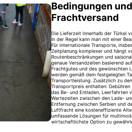
Bedingungen und
Frachtversand
Die Lieferzeit innerhalb der Türkei 
In der Regel kann man mit einer Bea
Für internationale Transporte, insbe
Zeitplanung komplexer und hängt vo
Routenbeschränkungen und saisonal
genaue Versandzeiten basierend au
Frachtgutes und des gewünschten Li
werden gemäß dem festgelegten Tari
Transportleistung. Zusätzlich zu de
Transportpreis enthalten: Gebühren 
das Be- und Entladen, Leerfahrten
Wartezeiten zwischen den Lade- un
Entfernung zwischen Serbien und de
Luftfracht eine kosteneffiziente Alt
umfassende Lösungen für multimodal
wirtschaftlichste Option zu gewährle