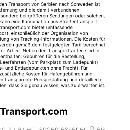
r den Transport von Serbien nach Schweden ist
ntfernung und die damit verbundenen
sbesondere bei größeren Sendungen oder solchen,
 kann eine Kombination aus Straßentransport
ttransport.com bietet umfassende
ort, einschließlich der Organisation von
llung von Tracking-Informationen. Die Kosten für
 werden gemäß dem festgelegten Tarif berechnet
ter Arbeit. Neben den Transporttarifen sind in
enthalten: Gebühren für die Bestellung,
 Leerfahrten (vom Parkplatz zum Ladepunkt)
- und Entladepunkten ohne Fracht). Für
usätzliche Kosten für Hafengebühren und
en transparente Preisgestaltung und detaillierte
en, dass Sie genau wissen, was zu erwarten ist.
tTransport.com
 und zu einem angemessenen Preis