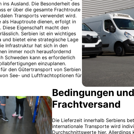
 ins Ausland. Die Besonderheit des
ass er über die gesamte Frachtroute
odalen Transports verwendet wird.
ls Hauptroute dienen, erfolgt in
o. Diese Eigenschaft macht den
lässlich. Serbien ist ein wichtiges
 und bietet eine strategische Lage
e Infrastruktur hat sich in den
nnen immer noch herausfordernd
ach Schweden kann es erforderlich
ollabfertigungen einzuplanen.
für den Gütertransport von Serbien
 von See- und Luftfrachtoptionen für
Bedingungen und
Frachtversand
Die Lieferzeit innerhalb Serbiens be
internationale Transporte wird indiv
Durchschnittswerte hier. Allerdings