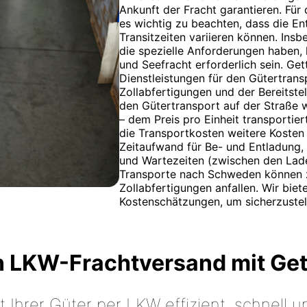
Ankunft der Fracht garantieren. Fü
es wichtig zu beachten, dass die E
Transitzeiten variieren können. In
die spezielle Anforderungen haben,
und Seefracht erforderlich sein. Ge
Dienstleistungen für den Gütertransp
Zollabfertigungen und der Bereitste
den Gütertransport auf der Straße
– dem Preis pro Einheit transportier
die Transportkosten weitere Kosten 
Zeitaufwand für Be- und Entladung,
und Wartezeiten (zwischen den Lade
Transporte nach Schweden können z
Zollabfertigungen anfallen. Wir biet
Kostenschätzungen, um sicherzustell
n LKW-Frachtversand mit Ge
t Ihrer Güter per LKW effizient, schnell