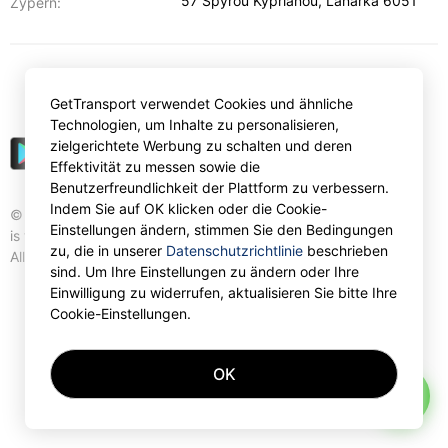
57 Spyrou Kyprianou
,
Lanarka
6051
Zypern:
€
EUR
GetTransport verwendet Cookies und ähnliche
Technologien, um Inhalte zu personalisieren,
zielgerichtete Werbung zu schalten und deren
Effektivität zu messen sowie die
Benutzerfreundlichkeit der Plattform zu verbessern.
Indem Sie auf OK klicken oder die Cookie-
© Gettransport International Limited. GetTransport®
Einstellungen ändern, stimmen Sie den Bedingungen
is trademark of Gettransport International Limited.
zu, die in unserer
Datenschutzrichtlinie
beschrieben
All rights reserved.
sind. Um Ihre Einstellungen zu ändern oder Ihre
Einwilligung zu widerrufen, aktualisieren Sie bitte Ihre
Cookie-Einstellungen.
OK
AI