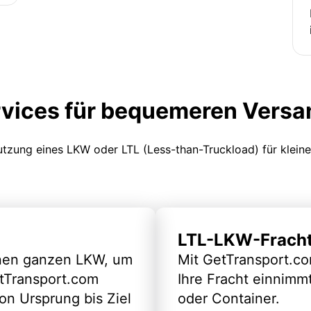
rvices für bequemeren Versa
Nutzung eines LKW oder LTL (Less-than-Truckload) für klein
LTL-LKW-Frach
inen ganzen LKW, um
Mit GetTransport.co
etTransport.com
Ihre Fracht einnimm
n Ursprung bis Ziel
oder Container.