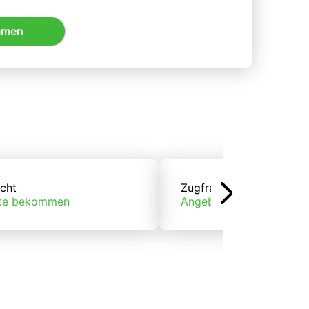
mmen
cht
Zugfracht
te bekommen
Angebote bekommen