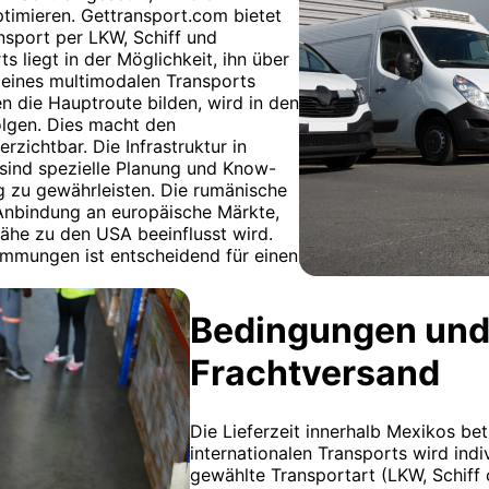
ptimieren. Gettransport.com bietet
sport per LKW, Schiff und
 liegt in der Möglichkeit, ihn über
l eines multimodalen Transports
 die Hauptroute bilden, wird in den
olgen. Dies macht den
rzichtbar. Die Infrastruktur in
 sind spezielle Planung und Know-
g zu gewährleisten. Die rumänische
 Anbindung an europäische Märkte,
ähe zu den USA beeinflusst wird.
timmungen ist entscheidend für einen
Bedingungen und
Frachtversand
Die Lieferzeit innerhalb Mexikos be
internationalen Transports wird indi
gewählte Transportart (LKW, Schiff 