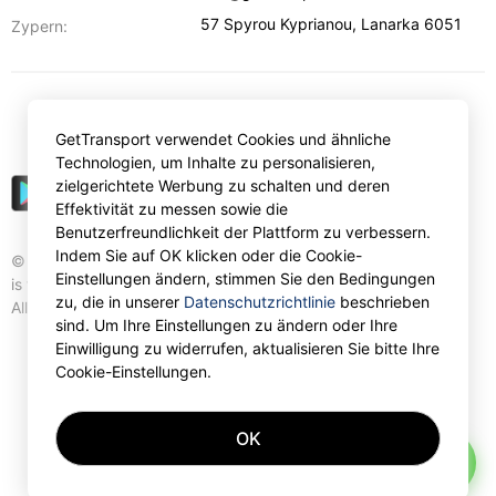
57 Spyrou Kyprianou
,
Lanarka
6051
Zypern:
€
EUR
GetTransport verwendet Cookies und ähnliche
Technologien, um Inhalte zu personalisieren,
zielgerichtete Werbung zu schalten und deren
Effektivität zu messen sowie die
Benutzerfreundlichkeit der Plattform zu verbessern.
Indem Sie auf OK klicken oder die Cookie-
© Gettransport International Limited. GetTransport®
Einstellungen ändern, stimmen Sie den Bedingungen
is trademark of Gettransport International Limited.
zu, die in unserer
Datenschutzrichtlinie
beschrieben
All rights reserved.
sind. Um Ihre Einstellungen zu ändern oder Ihre
Einwilligung zu widerrufen, aktualisieren Sie bitte Ihre
Cookie-Einstellungen.
OK
AI