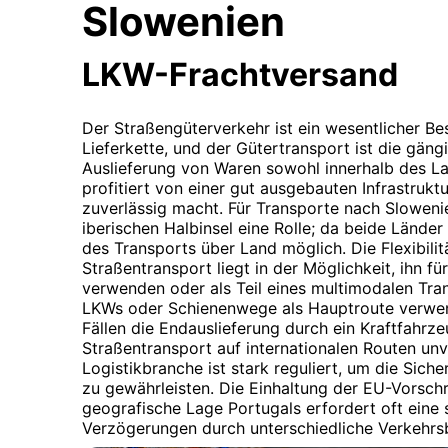
Slowenien
LKW-Frachtversand
Der Straßengüterverkehr ist ein wesentlicher Be
Lieferkette, und der Gütertransport ist die gä
Auslieferung von Waren sowohl innerhalb des La
profitiert von einer gut ausgebauten Infrastrukt
zuverlässig macht. Für Transporte nach Slowenie
iberischen Halbinsel eine Rolle; da beide Länder 
des Transports über Land möglich. Die Flexibili
Straßentransport liegt in der Möglichkeit, ihn f
verwenden oder als Teil eines multimodalen Tra
LKWs oder Schienenwege als Hauptroute verwen
Fällen die Endauslieferung durch ein Kraftfahrz
Straßentransport auf internationalen Routen unv
Logistikbranche ist stark reguliert, um die Siche
zu gewährleisten. Die Einhaltung der EU-Vorschr
geografische Lage Portugals erfordert oft eine 
Verzögerungen durch unterschiedliche Verkehr