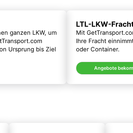
LTL-LKW-Frach
inen ganzen LKW, um
Mit GetTransport.co
etTransport.com
Ihre Fracht einnimm
n Ursprung bis Ziel
oder Container.
Angebote beko