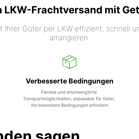
n LKW-Frachtversand mit Ge
t Ihrer Güter per LKW effizient, schnell
arrangieren.
Verbesserte Bedingungen
Flexible und erschwingliche 
Transportmöglichkeiten, anpassbar für Güter, 
die besondere Bedingungen erfordern
nden sagen