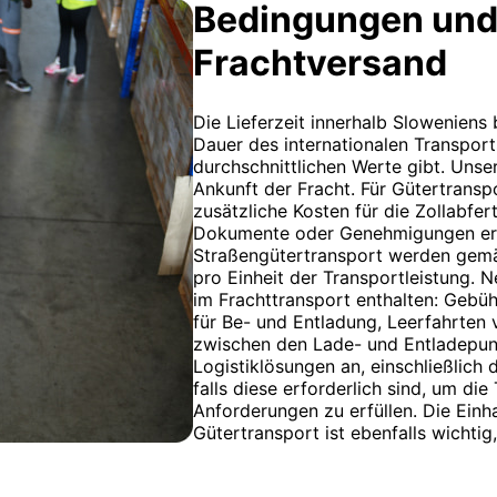
Bedingungen und
Frachtversand
Die Lieferzeit innerhalb Sloweniens
Dauer des internationalen Transports
durchschnittlichen Werte gibt. Unse
Ankunft der Fracht. Für Gütertrans
zusätzliche Kosten für die Zollabfer
Dokumente oder Genehmigungen erfo
Straßengütertransport werden gemä
pro Einheit der Transportleistung. 
im Frachttransport enthalten: Gebüh
für Be- und Entladung, Leerfahrten
zwischen den Lade- und Entladepun
Logistiklösungen an, einschließlich 
falls diese erforderlich sind, um di
Anforderungen zu erfüllen. Die Einh
Gütertransport ist ebenfalls wichti