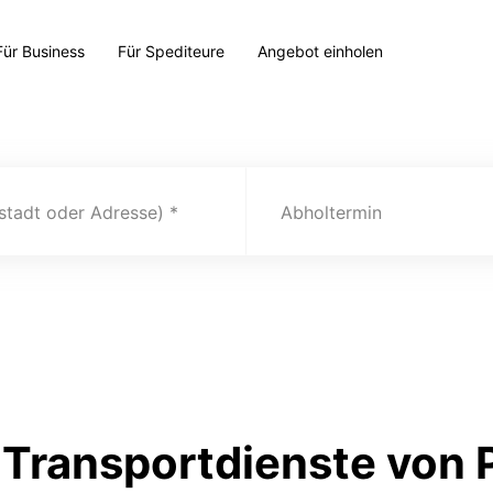
Für Business
Für Spediteure
Angebot einholen
(stadt oder Adresse)
Abholtermin
Transportdienste von 