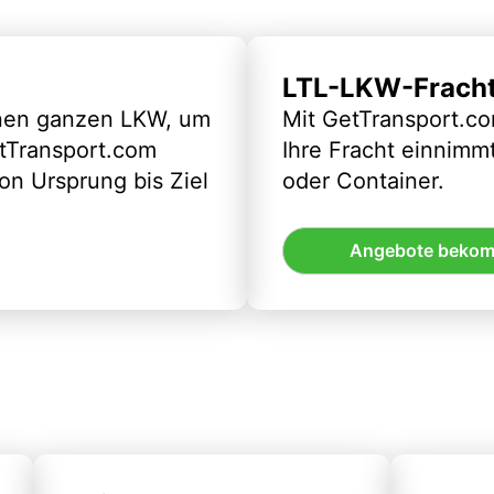
LTL-LKW-Frach
inen ganzen LKW, um
Mit GetTransport.co
etTransport.com
Ihre Fracht einnimm
n Ursprung bis Ziel
oder Container.
Angebote beko