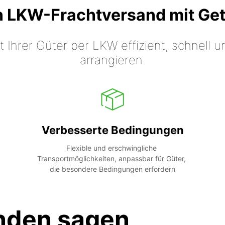
n LKW-Frachtversand mit Ge
t Ihrer Güter per LKW effizient, schnell
arrangieren.
Verbesserte Bedingungen
Flexible und erschwingliche 
Transportmöglichkeiten, anpassbar für Güter, 
die besondere Bedingungen erfordern
nden sagen