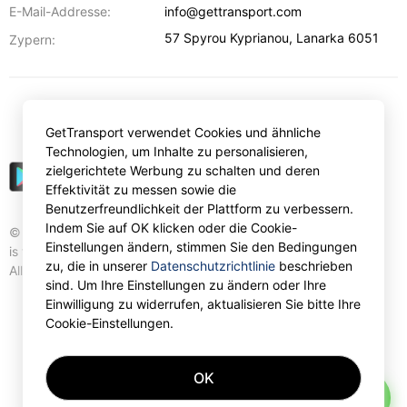
E-Mail-Addresse:
info@gettransport.com
57 Spyrou Kyprianou
,
Lanarka
6051
Zypern:
€
EUR
GetTransport verwendet Cookies und ähnliche
Technologien, um Inhalte zu personalisieren,
zielgerichtete Werbung zu schalten und deren
Effektivität zu messen sowie die
Benutzerfreundlichkeit der Plattform zu verbessern.
Indem Sie auf OK klicken oder die Cookie-
© Gettransport International Limited. GetTransport®
Einstellungen ändern, stimmen Sie den Bedingungen
is trademark of Gettransport International Limited.
zu, die in unserer
Datenschutzrichtlinie
beschrieben
All rights reserved.
sind. Um Ihre Einstellungen zu ändern oder Ihre
Einwilligung zu widerrufen, aktualisieren Sie bitte Ihre
Cookie-Einstellungen.
OK
AI