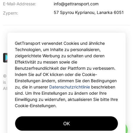
E-Mail-Addresse:
info@gettransport.com
57 Spyrou Kyprianou
,
Lanarka
6051
Zypern:
€
EUR
GetTransport verwendet Cookies und ähnliche
Technologien, um Inhalte zu personalisieren,
zielgerichtete Werbung zu schalten und deren
Effektivität zu messen sowie die
Benutzerfreundlichkeit der Plattform zu verbessern.
Indem Sie auf OK klicken oder die Cookie-
© Gettransport International Limited. GetTransport®
Einstellungen ändern, stimmen Sie den Bedingungen
is trademark of Gettransport International Limited.
zu, die in unserer
Datenschutzrichtlinie
beschrieben
All rights reserved.
sind. Um Ihre Einstellungen zu ändern oder Ihre
Einwilligung zu widerrufen, aktualisieren Sie bitte Ihre
Cookie-Einstellungen.
OK
AI