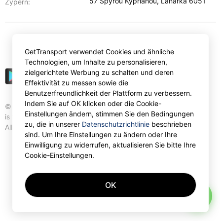
57 Spyrou Kyprianou
,
Lanarka
6051
Zypern:
€
EUR
GetTransport verwendet Cookies und ähnliche
Technologien, um Inhalte zu personalisieren,
zielgerichtete Werbung zu schalten und deren
Effektivität zu messen sowie die
Benutzerfreundlichkeit der Plattform zu verbessern.
Indem Sie auf OK klicken oder die Cookie-
© Gettransport International Limited. GetTransport®
Einstellungen ändern, stimmen Sie den Bedingungen
is trademark of Gettransport International Limited.
zu, die in unserer
Datenschutzrichtlinie
beschrieben
All rights reserved.
sind. Um Ihre Einstellungen zu ändern oder Ihre
Einwilligung zu widerrufen, aktualisieren Sie bitte Ihre
Cookie-Einstellungen.
OK
AI