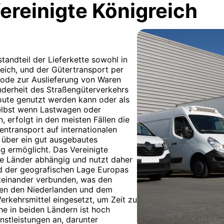
ereinigte Königreich
tandteil der Lieferkette sowohl in
eich, und der Gütertransport per
hode zur Auslieferung von Waren
nderheit des Straßengüterverkehrs
route genutzt werden kann oder als
Selbst wenn Lastwagen oder
erfolgt in den meisten Fällen die
entransport auf internationalen
 über ein gut ausgebautes
ng ermöglicht. Das Vereinigte
re Länder abhängig und nutzt daher
d der geografischen Lage Europas
iteinander verbunden, was den
chen den Niederlanden und dem
erkehrsmittel eingesetzt, um Zeit zu
he in beiden Ländern ist hoch
enstleistungen an, darunter