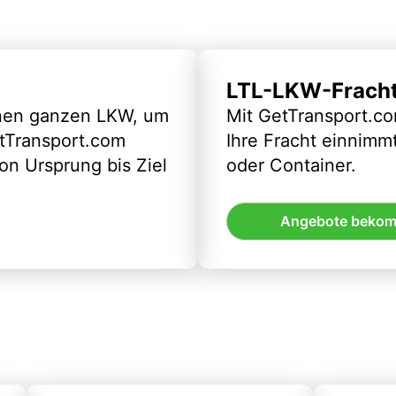
LTL-LKW-Frach
inen ganzen LKW, um
Mit GetTransport.co
etTransport.com
Ihre Fracht einnimm
n Ursprung bis Ziel
oder Container.
Angebote beko