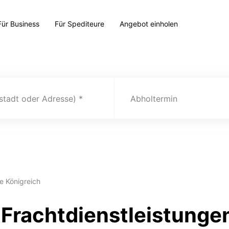
Für Business
Für Spediteure
Angebot einholen
(stadt oder Adresse)
Abholtermin
e Königreich
Frachtdienstleistunge