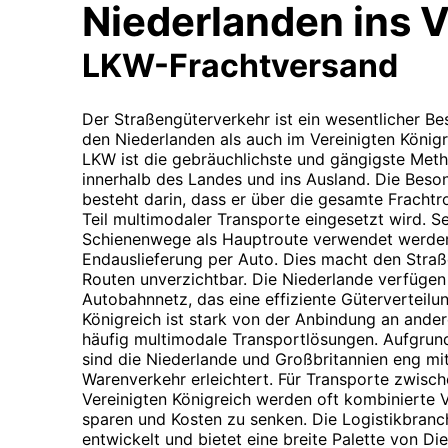
Niederlanden ins V
LKW-Frachtversand
Der Straßengüterverkehr ist ein wesentlicher Bes
den Niederlanden als auch im Vereinigten Königr
LKW ist die gebräuchlichste und gängigste Met
innerhalb des Landes und ins Ausland. Die Beso
besteht darin, dass er über die gesamte Fracht
Teil multimodaler Transporte eingesetzt wird. 
Schienenwege als Hauptroute verwendet werden, 
Endauslieferung per Auto. Dies macht den Straß
Routen unverzichtbar. Die Niederlande verfügen
Autobahnnetz, das eine effiziente Güterverteilu
Königreich ist stark von der Anbindung an ande
häufig multimodale Transportlösungen. Aufgrun
sind die Niederlande und Großbritannien eng m
Warenverkehr erleichtert. Für Transporte zwis
Vereinigten Königreich werden oft kombinierte V
sparen und Kosten zu senken. Die Logistikbranc
entwickelt und bietet eine breite Palette von Di