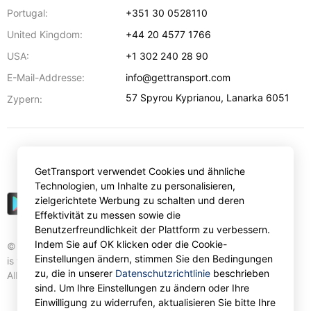
Portugal:
+351 30 0528110
United Kingdom:
+44 20 4577 1766
USA:
+1 302 240 28 90
E-Mail-Addresse:
info@gettransport.com
57 Spyrou Kyprianou
,
Lanarka
6051
Zypern:
€
EUR
GetTransport verwendet Cookies und ähnliche
Technologien, um Inhalte zu personalisieren,
zielgerichtete Werbung zu schalten und deren
Effektivität zu messen sowie die
Benutzerfreundlichkeit der Plattform zu verbessern.
Indem Sie auf OK klicken oder die Cookie-
© Gettransport International Limited. GetTransport®
Einstellungen ändern, stimmen Sie den Bedingungen
is trademark of Gettransport International Limited.
zu, die in unserer
Datenschutzrichtlinie
beschrieben
All rights reserved.
sind. Um Ihre Einstellungen zu ändern oder Ihre
Einwilligung zu widerrufen, aktualisieren Sie bitte Ihre