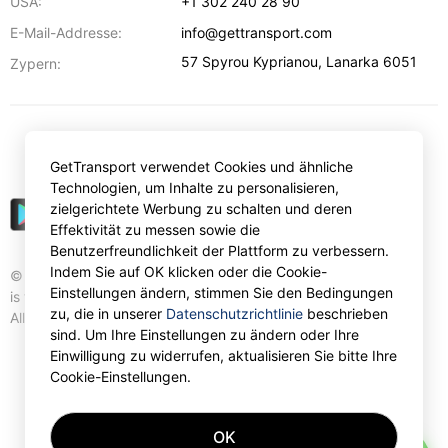
USA:
+1 302 240 28 90
E-Mail-Addresse:
info@gettransport.com
57 Spyrou Kyprianou
,
Lanarka
6051
Zypern:
€
EUR
GetTransport verwendet Cookies und ähnliche
Technologien, um Inhalte zu personalisieren,
zielgerichtete Werbung zu schalten und deren
Effektivität zu messen sowie die
Benutzerfreundlichkeit der Plattform zu verbessern.
Indem Sie auf OK klicken oder die Cookie-
© Gettransport International Limited. GetTransport®
Einstellungen ändern, stimmen Sie den Bedingungen
is trademark of Gettransport International Limited.
zu, die in unserer
Datenschutzrichtlinie
beschrieben
All rights reserved.
sind. Um Ihre Einstellungen zu ändern oder Ihre
Einwilligung zu widerrufen, aktualisieren Sie bitte Ihre
Cookie-Einstellungen.
OK