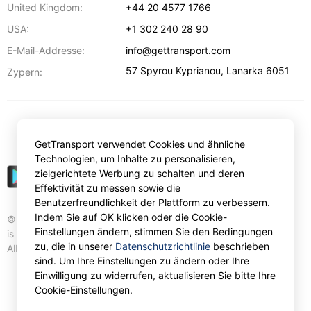
United Kingdom:
+44 20 4577 1766
USA:
+1 302 240 28 90
E-Mail-Addresse:
info@gettransport.com
57 Spyrou Kyprianou
,
Lanarka
6051
Zypern:
€
EUR
GetTransport verwendet Cookies und ähnliche
Technologien, um Inhalte zu personalisieren,
zielgerichtete Werbung zu schalten und deren
Effektivität zu messen sowie die
Benutzerfreundlichkeit der Plattform zu verbessern.
Indem Sie auf OK klicken oder die Cookie-
© Gettransport International Limited. GetTransport®
Einstellungen ändern, stimmen Sie den Bedingungen
is trademark of Gettransport International Limited.
zu, die in unserer
Datenschutzrichtlinie
beschrieben
All rights reserved.
sind. Um Ihre Einstellungen zu ändern oder Ihre
Einwilligung zu widerrufen, aktualisieren Sie bitte Ihre
Cookie-Einstellungen.