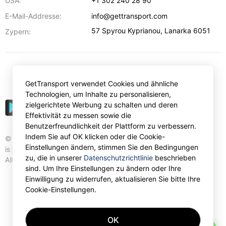
USA:
+1 302 240 28 90
E-Mail-Addresse:
info@gettransport.com
57 Spyrou Kyprianou
,
Lanarka
6051
Zypern:
€
EUR
GetTransport verwendet Cookies und ähnliche
Technologien, um Inhalte zu personalisieren,
zielgerichtete Werbung zu schalten und deren
Effektivität zu messen sowie die
Benutzerfreundlichkeit der Plattform zu verbessern.
Indem Sie auf OK klicken oder die Cookie-
© Gettransport International Limited. GetTransport®
Einstellungen ändern, stimmen Sie den Bedingungen
is trademark of Gettransport International Limited.
zu, die in unserer
Datenschutzrichtlinie
beschrieben
All rights reserved.
sind. Um Ihre Einstellungen zu ändern oder Ihre
Einwilligung zu widerrufen, aktualisieren Sie bitte Ihre
Cookie-Einstellungen.
OK