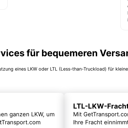
rvices für bequemeren Versa
Nutzung eines LKW oder LTL (Less-than-Truckload) für klein
LTL-LKW-Frach
inen ganzen LKW, um
Mit GetTransport.co
etTransport.com
Ihre Fracht einnimm