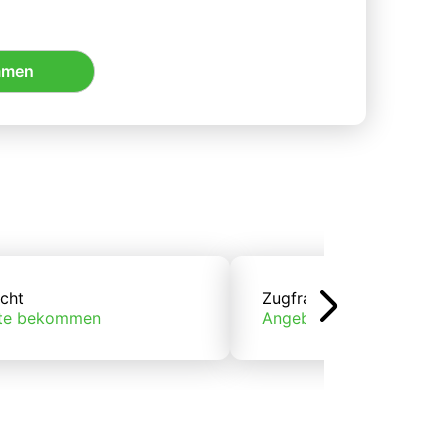
mmen
cht
Zugfracht
te bekommen
Angebote bekommen