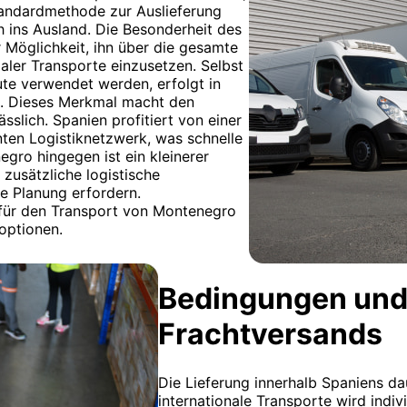
tandardmethode zur Auslieferung
 ins Ausland. Die Besonderheit des
 Möglichkeit, ihn über die gesamte
daler Transporte einzusetzen. Selbst
e verwendet werden, erfolgt in
o. Dieses Merkmal macht den
sslich. Spanien profitiert von einer
nten Logistiknetzwerk, was schnelle
gro hingegen ist ein kleinerer
 zusätzliche logistische
ge Planung erfordern.
für den Transport von Montenegro
toptionen.
Bedingungen und
Frachtversands
Die Lieferung innerhalb Spaniens dau
internationale Transporte wird indiv