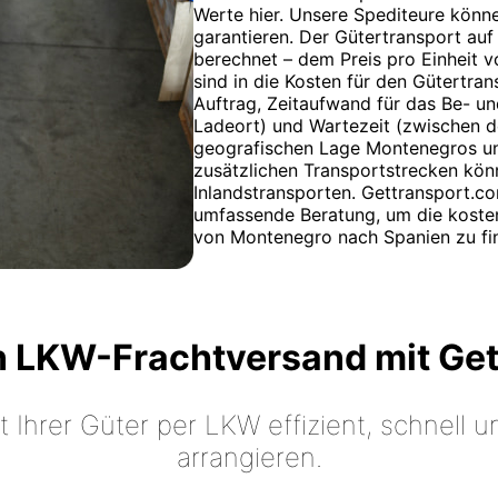
Werte hier. Unsere Spediteure könn
garantieren. Der Gütertransport au
berechnet – dem Preis pro Einheit v
sind in die Kosten für den Gütertra
Auftrag, Zeitaufwand für das Be- u
Ladeort) und Wartezeit (zwischen d
geografischen Lage Montenegros un
zusätzlichen Transportstrecken könn
Inlandstransporten. Gettransport.co
umfassende Beratung, um die kosten
von Montenegro nach Spanien zu fi
n LKW-Frachtversand mit Ge
t Ihrer Güter per LKW effizient, schnell
arrangieren.