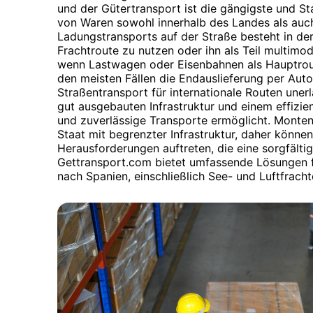
und der Gütertransport ist die gängigste und S
von Waren sowohl innerhalb des Landes als auch
Ladungstransports auf der Straße besteht in der
Frachtroute zu nutzen oder ihn als Teil multimo
wenn Lastwagen oder Eisenbahnen als Hauptrout
den meisten Fällen die Endauslieferung per Aut
Straßentransport für internationale Routen unerlä
gut ausgebauten Infrastruktur und einem effizie
und zuverlässige Transporte ermöglicht. Montene
Staat mit begrenzter Infrastruktur, daher können
Herausforderungen auftreten, die eine sorgfälti
Gettransport.com bietet umfassende Lösungen 
nach Spanien, einschließlich See- und Luftfrach