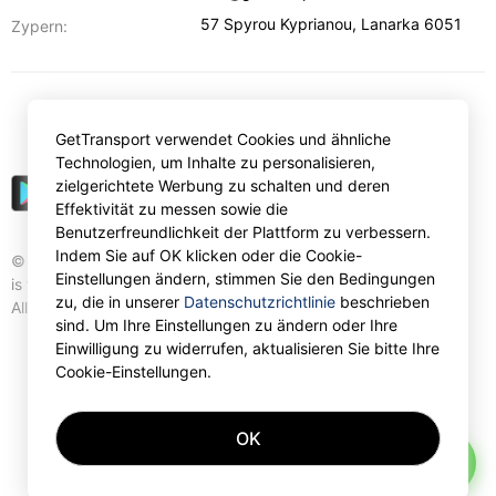
57 Spyrou Kyprianou
,
Lanarka
6051
Zypern:
€
EUR
GetTransport verwendet Cookies und ähnliche
Technologien, um Inhalte zu personalisieren,
zielgerichtete Werbung zu schalten und deren
Effektivität zu messen sowie die
Benutzerfreundlichkeit der Plattform zu verbessern.
Indem Sie auf OK klicken oder die Cookie-
© Gettransport International Limited. GetTransport®
Einstellungen ändern, stimmen Sie den Bedingungen
is trademark of Gettransport International Limited.
zu, die in unserer
Datenschutzrichtlinie
beschrieben
All rights reserved.
sind. Um Ihre Einstellungen zu ändern oder Ihre
Einwilligung zu widerrufen, aktualisieren Sie bitte Ihre
Cookie-Einstellungen.
OK
AI