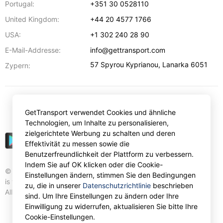
Portugal:
+351 30 0528110
United Kingdom:
+44 20 4577 1766
USA:
+1 302 240 28 90
E-Mail-Addresse:
info@gettransport.com
57 Spyrou Kyprianou
,
Lanarka
6051
Zypern:
€
EUR
GetTransport verwendet Cookies und ähnliche
Technologien, um Inhalte zu personalisieren,
zielgerichtete Werbung zu schalten und deren
Effektivität zu messen sowie die
Benutzerfreundlichkeit der Plattform zu verbessern.
Indem Sie auf OK klicken oder die Cookie-
© Gettransport International Limited. GetTransport®
Einstellungen ändern, stimmen Sie den Bedingungen
is trademark of Gettransport International Limited.
zu, die in unserer
Datenschutzrichtlinie
beschrieben
All rights reserved.
sind. Um Ihre Einstellungen zu ändern oder Ihre
Einwilligung zu widerrufen, aktualisieren Sie bitte Ihre
Cookie-Einstellungen.