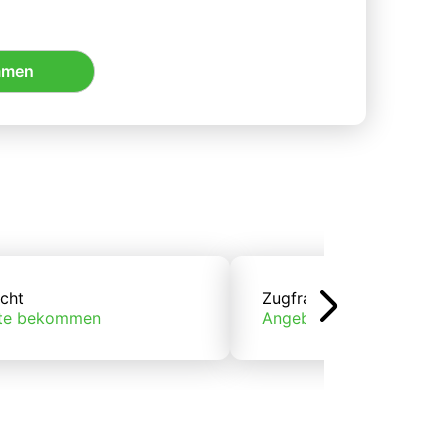
mmen
cht
Zugfracht
te bekommen
Angebote bekommen