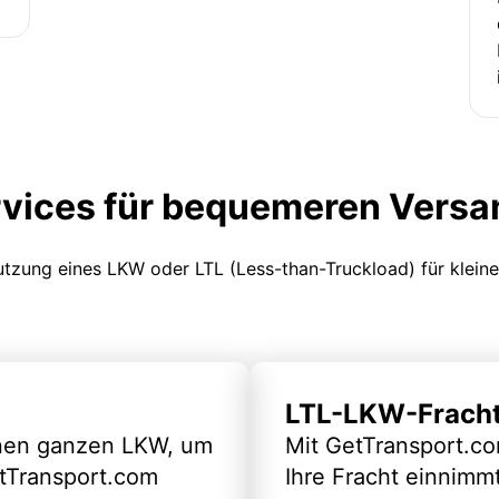
rvices für bequemeren Versa
Nutzung eines LKW oder LTL (Less-than-Truckload) für klein
LTL-LKW-Frach
inen ganzen LKW, um
Mit GetTransport.co
etTransport.com
Ihre Fracht einnimm