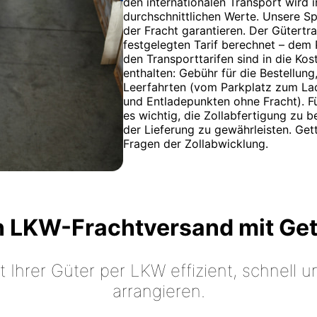
den internationalen Transport wird i
durchschnittlichen Werte. Unsere S
der Fracht garantieren. Der Gütert
festgelegten Tarif berechnet – dem 
den Transporttarifen sind in die Ko
enthalten: Gebühr für die Bestellun
Leerfahrten (vom Parkplatz zum La
und Entladepunkten ohne Fracht). Fü
es wichtig, die Zollabfertigung zu 
der Lieferung zu gewährleisten. Get
Fragen der Zollabwicklung.
n LKW-Frachtversand mit Ge
t Ihrer Güter per LKW effizient, schnell
arrangieren.