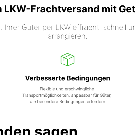
n LKW-Frachtversand mit Ge
t Ihrer Güter per LKW effizient, schnell
arrangieren.
Verbesserte Bedingungen
Flexible und erschwingliche 
Transportmöglichkeiten, anpassbar für Güter, 
die besondere Bedingungen erfordern
nden sagen