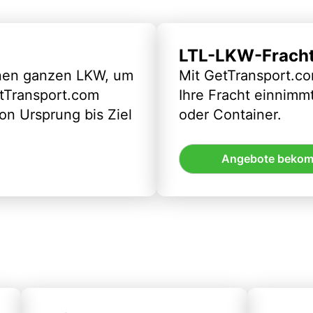
LTL-LKW-Frach
inen ganzen LKW, um
Mit GetTransport.co
etTransport.com
Ihre Fracht einnimm
n Ursprung bis Ziel
oder Container.
Angebote beko