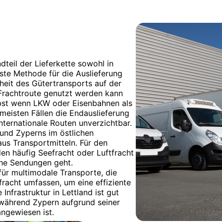
dteil der Lieferkette sowohl in
gste Methode für die Auslieferung
heit des Gütertransports auf der
 Frachtroute genutzt werden kann
elbst wenn LKW oder Eisenbahnen als
meisten Fällen die Endauslieferung
nternationale Routen unverzichtbar.
und Zyperns im östlichen
us Transportmitteln. Für den
n häufig Seefracht oder Luftfracht
che Sendungen geht.
ür multimodale Transporte, die
racht umfassen, um eine effiziente
Infrastruktur in Lettland ist gut
 während Zypern aufgrund seiner
angewiesen ist.