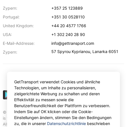
Zypern:
+357 25 123889
Portugal:
+351 30 0528110
United Kingdom:
+44 20 4577 1766
USA:
+1 302 240 28 90
E-Mail-Addresse:
info@gettransport.com
57 Spyrou Kyprianou
,
Lanarka
6051
Zypern:
€
EUR
GetTransport verwendet Cookies und ähnliche
Technologien, um Inhalte zu personalisieren,
zielgerichtete Werbung zu schalten und deren
Effektivität zu messen sowie die
Benutzerfreundlichkeit der Plattform zu verbessern.
Indem Sie auf OK klicken oder die Cookie-
© Gettransport International Limited. GetTransport®
Einstellungen ändern, stimmen Sie den Bedingungen
is trademark of Gettransport International Limited.
zu, die in unserer
Datenschutzrichtlinie
beschrieben
All rights reserved.