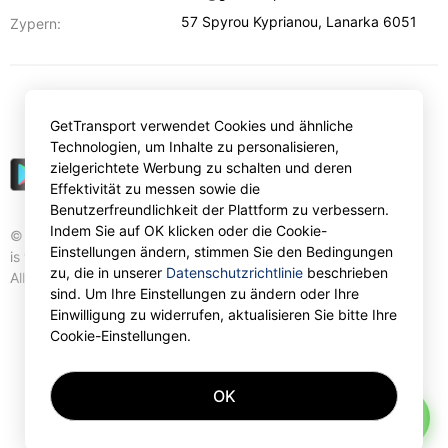
57 Spyrou Kyprianou
,
Lanarka
6051
Zypern:
€
EUR
GetTransport verwendet Cookies und ähnliche
Technologien, um Inhalte zu personalisieren,
zielgerichtete Werbung zu schalten und deren
Effektivität zu messen sowie die
Benutzerfreundlichkeit der Plattform zu verbessern.
Indem Sie auf OK klicken oder die Cookie-
© Gettransport International Limited. GetTransport®
Einstellungen ändern, stimmen Sie den Bedingungen
is trademark of Gettransport International Limited.
zu, die in unserer
Datenschutzrichtlinie
beschrieben
All rights reserved.
sind. Um Ihre Einstellungen zu ändern oder Ihre
Einwilligung zu widerrufen, aktualisieren Sie bitte Ihre
Cookie-Einstellungen.
OK
AI