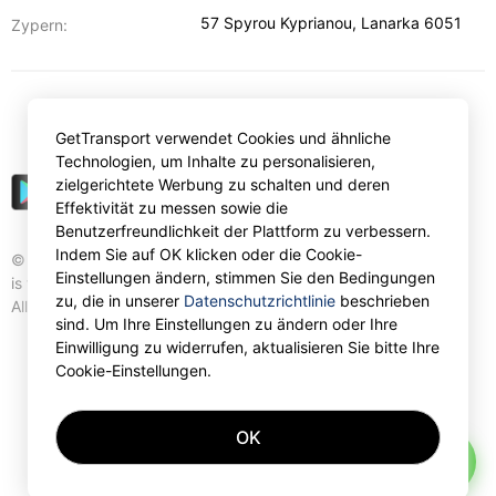
57 Spyrou Kyprianou
,
Lanarka
6051
Zypern:
€
EUR
GetTransport verwendet Cookies und ähnliche
Technologien, um Inhalte zu personalisieren,
zielgerichtete Werbung zu schalten und deren
Effektivität zu messen sowie die
Benutzerfreundlichkeit der Plattform zu verbessern.
Indem Sie auf OK klicken oder die Cookie-
© Gettransport International Limited. GetTransport®
Einstellungen ändern, stimmen Sie den Bedingungen
is trademark of Gettransport International Limited.
zu, die in unserer
Datenschutzrichtlinie
beschrieben
All rights reserved.
sind. Um Ihre Einstellungen zu ändern oder Ihre
Einwilligung zu widerrufen, aktualisieren Sie bitte Ihre
Cookie-Einstellungen.
OK
AI