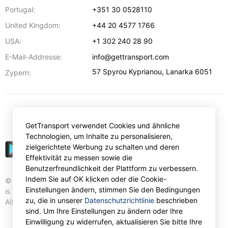
Portugal:
+351 30 0528110
United Kingdom:
+44 20 4577 1766
USA:
+1 302 240 28 90
E-Mail-Addresse:
info@gettransport.com
57 Spyrou Kyprianou
,
Lanarka
6051
Zypern:
€
EUR
GetTransport verwendet Cookies und ähnliche
Technologien, um Inhalte zu personalisieren,
zielgerichtete Werbung zu schalten und deren
Effektivität zu messen sowie die
Benutzerfreundlichkeit der Plattform zu verbessern.
Indem Sie auf OK klicken oder die Cookie-
© Gettransport International Limited. GetTransport®
Einstellungen ändern, stimmen Sie den Bedingungen
is trademark of Gettransport International Limited.
zu, die in unserer
Datenschutzrichtlinie
beschrieben
All rights reserved.
sind. Um Ihre Einstellungen zu ändern oder Ihre
Einwilligung zu widerrufen, aktualisieren Sie bitte Ihre