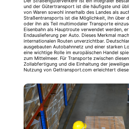
Der Straßengüterverkehr ist ein integraler Besta
und der Gütertransport ist die häufigste und üb
von Waren sowohl innerhalb des Landes als auch
Straßentransports ist die Möglichkeit, ihn über
oder ihn als Teil multimodaler Transporte einz
Eisenbahn als Hauptroute verwendet werden, erf
Endauslieferung per Auto. Dieses Merkmal mach
internationalen Routen unverzichtbar. Deutschla
ausgebauten Autobahnnetz und einer starken Lo
eine wichtige Rolle im europäischen Handel spi
zum Mittelmeer. Für Transporte zwischen diesen 
Zollabfertigung und die Einhaltung der jeweilige
Nutzung von Gettransport.com erleichtert diese