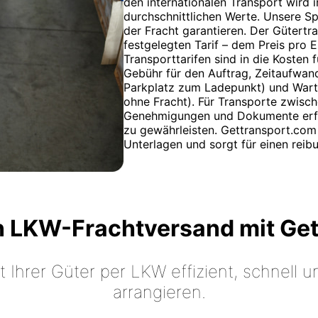
den internationalen Transport wird i
durchschnittlichen Werte. Unsere S
der Fracht garantieren. Der Gütertr
festgelegten Tarif – dem Preis pro 
Transporttarifen sind in die Kosten 
Gebühr für den Auftrag, Zeitaufwan
Parkplatz zum Ladepunkt) und Wart
ohne Fracht). Für Transporte zwisch
Genehmigungen und Dokumente erfor
zu gewährleisten. Gettransport.com 
Unterlagen und sorgt für einen reib
n LKW-Frachtversand mit Ge
t Ihrer Güter per LKW effizient, schnell
arrangieren.