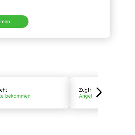
mmen
cht
Zugfracht
te bekommen
Angebote bekommen