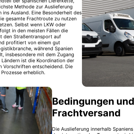
ndteil der spanischen Lieferkette,
lichste Methode zur Auslieferung
 ins Ausland. Eine Besonderheit des
 die gesamte Frachtroute zu nutzen
usetzen. Selbst wenn LKW oder
olgt in den meisten Fällen die
t den Straßentransport auf
nd profitiert von einem gut
gistikbranche, während Spanien
elt, insbesondere mit dem Zugang
Ländern ist die Koordination der
n Vorschriften entscheidend. Die
 Prozesse erheblich.
Bedingungen und
Frachtversand
Die Auslieferung innerhalb Spaniens