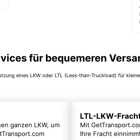
rvices für bequemeren Versa
Nutzung eines LKW oder LTL (Less-than-Truckload) für klein
LTL-LKW-Frach
inen ganzen LKW, um
Mit GetTransport.co
etTransport.com
Ihre Fracht einnimm