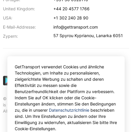
United Kingdom:
+44 20 4577 1766
USA:
+1 302 240 28 90
E-Mail-Addresse:
info@gettransport.com
57 Spyrou Kyprianou
,
Lanarka
6051
Zypern:
€
EUR
GetTransport verwendet Cookies und ähnliche
Technologien, um Inhalte zu personalisieren,
zielgerichtete Werbung zu schalten und deren
Effektivität zu messen sowie die
Benutzerfreundlichkeit der Plattform zu verbessern.
Indem Sie auf OK klicken oder die Cookie-
© Gettransport International Limited. GetTransport®
Einstellungen ändern, stimmen Sie den Bedingungen
is trademark of Gettransport International Limited.
zu, die in unserer
Datenschutzrichtlinie
beschrieben
All rights reserved.
sind. Um Ihre Einstellungen zu ändern oder Ihre
Einwilligung zu widerrufen, aktualisieren Sie bitte Ihre
Cookie-Einstellungen.