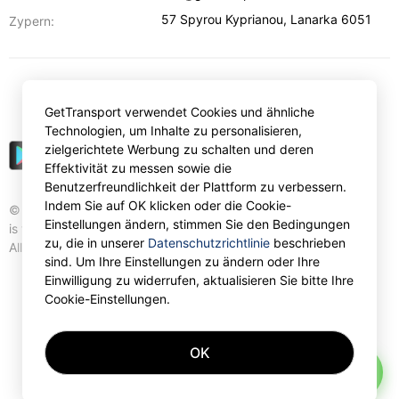
57 Spyrou Kyprianou
,
Lanarka
6051
Zypern:
€
EUR
GetTransport verwendet Cookies und ähnliche
Technologien, um Inhalte zu personalisieren,
zielgerichtete Werbung zu schalten und deren
Effektivität zu messen sowie die
Benutzerfreundlichkeit der Plattform zu verbessern.
Indem Sie auf OK klicken oder die Cookie-
© Gettransport International Limited. GetTransport®
Einstellungen ändern, stimmen Sie den Bedingungen
is trademark of Gettransport International Limited.
zu, die in unserer
Datenschutzrichtlinie
beschrieben
All rights reserved.
sind. Um Ihre Einstellungen zu ändern oder Ihre
Einwilligung zu widerrufen, aktualisieren Sie bitte Ihre
Cookie-Einstellungen.
OK
AI