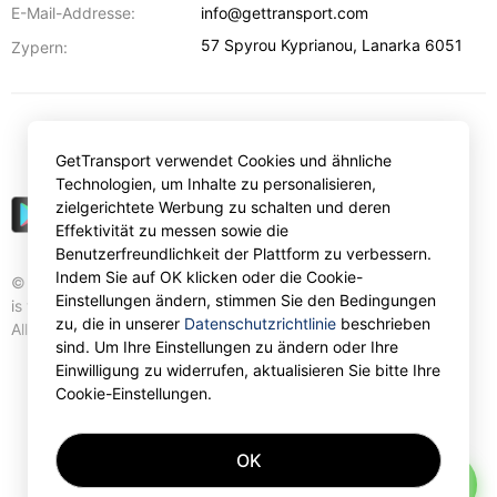
E-Mail-Addresse:
info@gettransport.com
57 Spyrou Kyprianou
,
Lanarka
6051
Zypern:
€
EUR
GetTransport verwendet Cookies und ähnliche
Technologien, um Inhalte zu personalisieren,
zielgerichtete Werbung zu schalten und deren
Effektivität zu messen sowie die
Benutzerfreundlichkeit der Plattform zu verbessern.
Indem Sie auf OK klicken oder die Cookie-
© Gettransport International Limited. GetTransport®
Einstellungen ändern, stimmen Sie den Bedingungen
is trademark of Gettransport International Limited.
zu, die in unserer
Datenschutzrichtlinie
beschrieben
All rights reserved.
sind. Um Ihre Einstellungen zu ändern oder Ihre
Einwilligung zu widerrufen, aktualisieren Sie bitte Ihre
Cookie-Einstellungen.
OK
AI