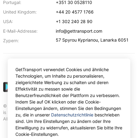
Portugal:
+351 30 0528110
United Kingdom:
+44 20 4577 1766
USA:
+1 302 240 28 90
E-Mail-Addresse:
info@gettransport.com
57 Spyrou Kyprianou
,
Lanarka
6051
Zypern:
€
EUR
GetTransport verwendet Cookies und ähnliche
Technologien, um Inhalte zu personalisieren,
zielgerichtete Werbung zu schalten und deren
Effektivität zu messen sowie die
Benutzerfreundlichkeit der Plattform zu verbessern.
Indem Sie auf OK klicken oder die Cookie-
© Gettransport International Limited. GetTransport®
Einstellungen ändern, stimmen Sie den Bedingungen
is trademark of Gettransport International Limited.
zu, die in unserer
Datenschutzrichtlinie
beschrieben
All rights reserved.
sind. Um Ihre Einstellungen zu ändern oder Ihre
Einwilligung zu widerrufen, aktualisieren Sie bitte Ihre
Cookie-Einstellungen.