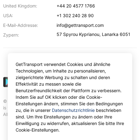
United Kingdom:
+44 20 4577 1766
USA:
+1 302 240 28 90
E-Mail-Addresse:
info@gettransport.com
57 Spyrou Kyprianou
,
Lanarka
6051
Zypern:
€
EUR
GetTransport verwendet Cookies und ähnliche
Technologien, um Inhalte zu personalisieren,
zielgerichtete Werbung zu schalten und deren
Effektivität zu messen sowie die
Benutzerfreundlichkeit der Plattform zu verbessern.
Indem Sie auf OK klicken oder die Cookie-
© Gettransport International Limited. GetTransport®
Einstellungen ändern, stimmen Sie den Bedingungen
is trademark of Gettransport International Limited.
zu, die in unserer
Datenschutzrichtlinie
beschrieben
All rights reserved.
sind. Um Ihre Einstellungen zu ändern oder Ihre
Einwilligung zu widerrufen, aktualisieren Sie bitte Ihre
Cookie-Einstellungen.