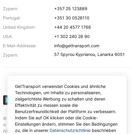
Zypern:
+357 25 123889
Portugal:
+351 30 0528110
United Kingdom:
+44 20 4577 1766
USA:
+1 302 240 28 90
E-Mail-Addresse:
info@gettransport.com
57 Spyrou Kyprianou
,
Lanarka
6051
Zypern:
€
EUR
GetTransport verwendet Cookies und ähnliche
Technologien, um Inhalte zu personalisieren,
zielgerichtete Werbung zu schalten und deren
Effektivität zu messen sowie die
Benutzerfreundlichkeit der Plattform zu verbessern.
Indem Sie auf OK klicken oder die Cookie-
© Gettransport International Limited. GetTransport®
Einstellungen ändern, stimmen Sie den Bedingungen
is trademark of Gettransport International Limited.
zu, die in unserer
Datenschutzrichtlinie
beschrieben
All rights reserved.