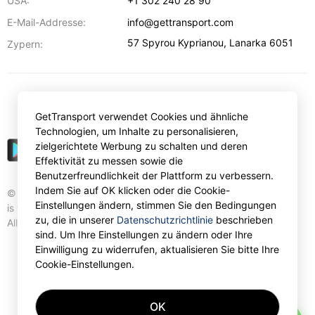
USA:
+1 302 240 28 90
E-Mail-Addresse:
info@gettransport.com
57 Spyrou Kyprianou
,
Lanarka
6051
Zypern:
€
EUR
GetTransport verwendet Cookies und ähnliche
Technologien, um Inhalte zu personalisieren,
zielgerichtete Werbung zu schalten und deren
Effektivität zu messen sowie die
Benutzerfreundlichkeit der Plattform zu verbessern.
Indem Sie auf OK klicken oder die Cookie-
© Gettransport International Limited. GetTransport®
Einstellungen ändern, stimmen Sie den Bedingungen
is trademark of Gettransport International Limited.
zu, die in unserer
Datenschutzrichtlinie
beschrieben
All rights reserved.
sind. Um Ihre Einstellungen zu ändern oder Ihre
Einwilligung zu widerrufen, aktualisieren Sie bitte Ihre
Cookie-Einstellungen.
OK