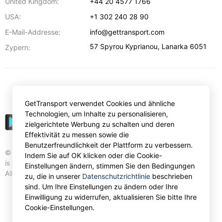
United Kingdom:
+44 20 4577 1766
USA:
+1 302 240 28 90
E-Mail-Addresse:
info@gettransport.com
57 Spyrou Kyprianou
,
Lanarka
6051
Zypern:
€
EUR
GetTransport verwendet Cookies und ähnliche
Technologien, um Inhalte zu personalisieren,
zielgerichtete Werbung zu schalten und deren
Effektivität zu messen sowie die
Benutzerfreundlichkeit der Plattform zu verbessern.
© Gettransport International Limited. GetTransport®
Indem Sie auf OK klicken oder die Cookie-
is trademark of Gettransport International Limited.
Einstellungen ändern, stimmen Sie den Bedingungen
All rights reserved.
zu, die in unserer
Datenschutzrichtlinie
beschrieben
sind. Um Ihre Einstellungen zu ändern oder Ihre
Einwilligung zu widerrufen, aktualisieren Sie bitte Ihre
Cookie-Einstellungen.