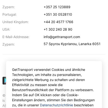
Zypern:
+357 25 123889
Portugal:
+351 30 0528110
United Kingdom:
+44 20 4577 1766
USA:
+1 302 240 28 90
E-Mail-Addresse:
info@gettransport.com
57 Spyrou Kyprianou
,
Lanarka
6051
Zypern:
€
EUR
GetTransport verwendet Cookies und ähnliche
Technologien, um Inhalte zu personalisieren,
zielgerichtete Werbung zu schalten und deren
Effektivität zu messen sowie die
Benutzerfreundlichkeit der Plattform zu verbessern.
Indem Sie auf OK klicken oder die Cookie-
© Gettransport International Limited. GetTransport®
Einstellungen ändern, stimmen Sie den Bedingungen
is trademark of Gettransport International Limited.
zu, die in unserer
Datenschutzrichtlinie
beschrieben
All rights reserved.