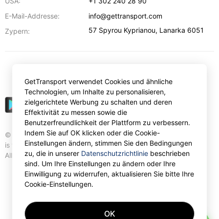
USA:
+1 302 240 28 90
E-Mail-Addresse:
info@gettransport.com
57 Spyrou Kyprianou
,
Lanarka
6051
Zypern:
€
EUR
GetTransport verwendet Cookies und ähnliche
Technologien, um Inhalte zu personalisieren,
zielgerichtete Werbung zu schalten und deren
Effektivität zu messen sowie die
Benutzerfreundlichkeit der Plattform zu verbessern.
Indem Sie auf OK klicken oder die Cookie-
© Gettransport International Limited. GetTransport®
Einstellungen ändern, stimmen Sie den Bedingungen
is trademark of Gettransport International Limited.
zu, die in unserer
Datenschutzrichtlinie
beschrieben
All rights reserved.
sind. Um Ihre Einstellungen zu ändern oder Ihre
Einwilligung zu widerrufen, aktualisieren Sie bitte Ihre
Cookie-Einstellungen.
OK