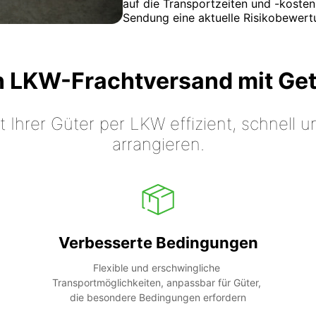
auf die Transportzeiten und -kosten
Sendung eine aktuelle Risikobewert
n LKW-Frachtversand mit Ge
t Ihrer Güter per LKW effizient, schnell
arrangieren.
Verbesserte Bedingungen
Flexible und erschwingliche 
Transportmöglichkeiten, anpassbar für Güter, 
die besondere Bedingungen erfordern