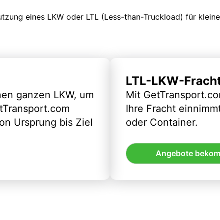
Nutzung eines LKW oder LTL (Less-than-Truckload) für klein
LTL-LKW-Frach
inen ganzen LKW, um
Mit GetTransport.co
etTransport.com
Ihre Fracht einnimm
n Ursprung bis Ziel
oder Container.
Angebote beko