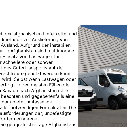
eil der afghanischen Lieferkette, und
ardmethode zur Auslieferung von
Ausland. Aufgrund der instabilen
tur in Afghanistan sind multimodale
n Einsatz von Lastwagen für
ür schnellere oder schwer
t des Gütertransports auf der
 Frachtroute genutzt werden kann
zt wird. Selbst wenn Lastwagen oder
rfolgt in den meisten Fällen die
n Kanada nach Afghanistan ist es
 beachten und gegebenenfalls eine
t.com bietet umfassende
 aller notwendigen Formalitäten. Die
erausforderungen dar; unbefestigte
fordern erfahrene
ie geografische Lage Afghanistans,