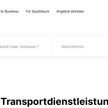
Für Business
Für Spediteure
Angebot einholen
(stadt oder Adresse)
Abholtermin
Transportdienstleistu