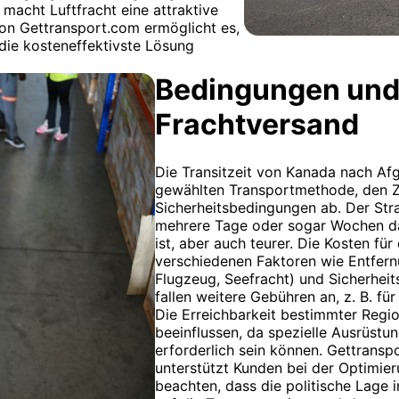
macht Luftfracht eine attraktive
on Gettransport.com ermöglicht es,
die kosteneffektivste Lösung
Bedingungen und
Frachtversand
Die Transitzeit von Kanada nach Afg
gewählten Transportmethode, den Z
Sicherheitsbedingungen ab. Der Str
mehrere Tage oder sogar Wochen dau
ist, aber auch teurer. Die Kosten fü
verschiedenen Faktoren wie Entfern
Flugzeug, Seefracht) und Sicherheit
fallen weitere Gebühren an, z. B. fü
Die Erreichbarkeit bestimmter Regi
beeinflussen, da spezielle Ausrüstu
erforderlich sein können. Gettransp
unterstützt Kunden bei der Optimieru
beachten, dass die politische Lage i