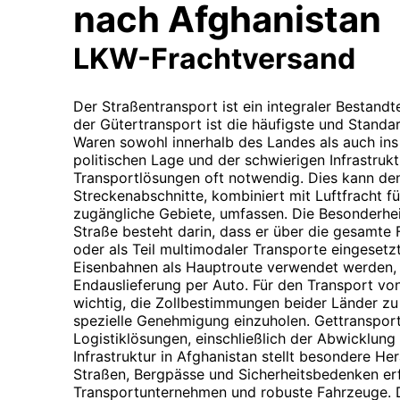
nach Afghanistan
LKW-Frachtversand
Der Straßentransport ist ein integraler Bestandt
der Gütertransport ist die häufigste und Stand
Waren sowohl innerhalb des Landes als auch ins 
politischen Lage und der schwierigen Infrastruk
Transportlösungen oft notwendig. Dies kann de
Streckenabschnitte, kombiniert mit Luftfracht f
zugängliche Gebiete, umfassen. Die Besonderhei
Straße besteht darin, dass er über die gesamte
oder als Teil multimodaler Transporte eingeset
Eisenbahnen als Hauptroute verwendet werden, e
Endauslieferung per Auto. Für den Transport vo
wichtig, die Zollbestimmungen beider Länder zu
spezielle Genehmigung einzuholen. Gettranspor
Logistiklösungen, einschließlich der Abwicklung
Infrastruktur in Afghanistan stellt besondere H
Straßen, Bergpässe und Sicherheitsbedenken er
Transportunternehmen und robuste Fahrzeuge. D