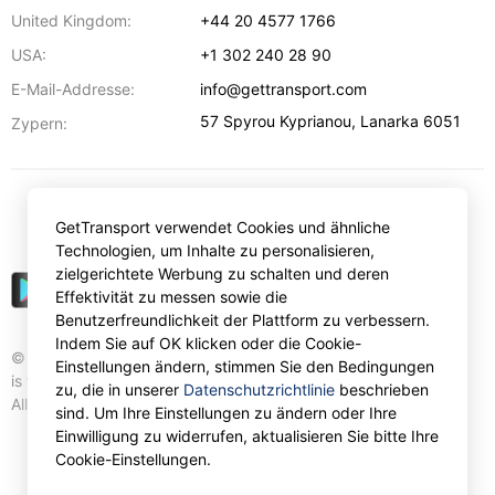
United Kingdom:
+44 20 4577 1766
USA:
+1 302 240 28 90
E-Mail-Addresse:
info@gettransport.com
57 Spyrou Kyprianou
,
Lanarka
6051
Zypern:
€
EUR
GetTransport verwendet Cookies und ähnliche
Technologien, um Inhalte zu personalisieren,
zielgerichtete Werbung zu schalten und deren
Effektivität zu messen sowie die
Benutzerfreundlichkeit der Plattform zu verbessern.
Indem Sie auf OK klicken oder die Cookie-
© Gettransport International Limited. GetTransport®
Einstellungen ändern, stimmen Sie den Bedingungen
is trademark of Gettransport International Limited.
zu, die in unserer
Datenschutzrichtlinie
beschrieben
All rights reserved.
sind. Um Ihre Einstellungen zu ändern oder Ihre
Einwilligung zu widerrufen, aktualisieren Sie bitte Ihre
Cookie-Einstellungen.