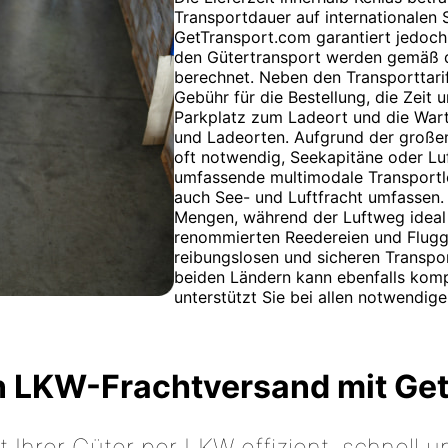
Transportdauer auf internationalen S
GetTransport.com garantiert jedoch 
den Gütertransport werden gemäß de
berechnet. Neben den Transporttarife
Gebühr für die Bestellung, die Zeit
Parkplatz zum Ladeort und die War
und Ladeorten. Aufgrund der großen
oft notwendig, Seekapitäne oder Lu
umfassende multimodale Transportlö
auch See- und Luftfracht umfassen.
Mengen, während der Luftweg ideal 
renommierten Reedereien und Flugg
reibungslosen und sicheren Transpor
beiden Ländern kann ebenfalls komp
unterstützt Sie bei allen notwendige
n LKW-Frachtversand mit Ge
t Ihrer Güter per LKW effizient, schnell