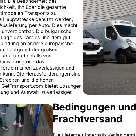
dar. Die Besonderheit des
ichkeit, ihn über die gesamte
ultimodalen Transports zu
s Hauptstrecke genutzt werden,
 Auslieferung per Auto. Dies macht
 unverzichtbar. Die bulgarische
en Lage des Landes und dem gut
Anbindung an andere europäische
sport aufgrund der großen
struktur ebenfalls von
anisierung und das
fordern einen zuverlässigen und
en kann. Die Herausforderungen sind
 Strecken und die hohen
. GetTransport.com bietet Lösungen
nung und Auswahl zuverlässiger
Bedingungen und
Frachtversand
Die Lieferzeit innerhalb Kenias betr