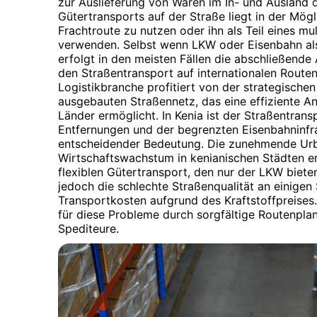
zur Auslieferung von Waren im In- und Ausland 
Gütertransports auf der Straße liegt in der Mögl
Frachtroute zu nutzen oder ihn als Teil eines m
verwenden. Selbst wenn LKW oder Eisenbahn al
erfolgt in den meisten Fällen die abschließende
den Straßentransport auf internationalen Routen
Logistikbranche profitiert von der strategisch
ausgebauten Straßennetz, das eine effiziente 
Länder ermöglicht. In Kenia ist der Straßentran
Entfernungen und der begrenzten Eisenbahninfra
entscheidender Bedeutung. Die zunehmende Urb
Wirtschaftswachstum in kenianischen Städten er
flexiblen Gütertransport, den nur der LKW biet
jedoch die schlechte Straßenqualität an einigen
Transportkosten aufgrund des Kraftstoffpreises
für diese Probleme durch sorgfältige Routenpla
Spediteure.