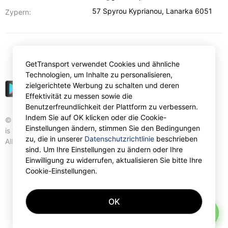
57 Spyrou Kyprianou
,
Lanarka
6051
Zypern:
€
EUR
GetTransport verwendet Cookies und ähnliche
Technologien, um Inhalte zu personalisieren,
zielgerichtete Werbung zu schalten und deren
Effektivität zu messen sowie die
Benutzerfreundlichkeit der Plattform zu verbessern.
Indem Sie auf OK klicken oder die Cookie-
© Gettransport International Limited. GetTransport®
Einstellungen ändern, stimmen Sie den Bedingungen
is trademark of Gettransport International Limited.
zu, die in unserer
Datenschutzrichtlinie
beschrieben
All rights reserved.
sind. Um Ihre Einstellungen zu ändern oder Ihre
Einwilligung zu widerrufen, aktualisieren Sie bitte Ihre
Cookie-Einstellungen.
OK
AI