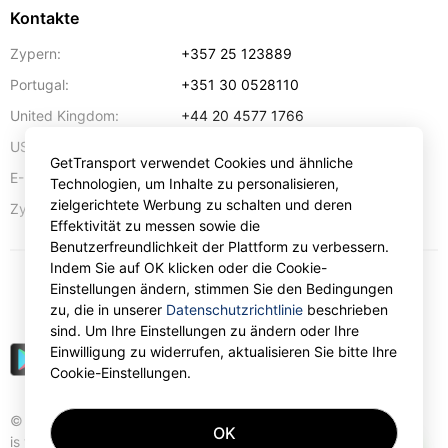
Kontakte
Zypern:
+357 25 123889
Portugal:
+351 30 0528110
United Kingdom:
+44 20 4577 1766
USA:
+1 302 240 28 90
GetTransport verwendet Cookies und ähnliche
E-Mail-Addresse:
info@gettransport.com
Technologien, um Inhalte zu personalisieren,
zielgerichtete Werbung zu schalten und deren
57 Spyrou Kyprianou
,
Lanarka
6051
Zypern:
Effektivität zu messen sowie die
Benutzerfreundlichkeit der Plattform zu verbessern.
Indem Sie auf OK klicken oder die Cookie-
Einstellungen ändern, stimmen Sie den Bedingungen
€
EUR
zu, die in unserer
Datenschutzrichtlinie
beschrieben
sind. Um Ihre Einstellungen zu ändern oder Ihre
Einwilligung zu widerrufen, aktualisieren Sie bitte Ihre
Cookie-Einstellungen.
© Gettransport International Limited. GetTransport®
OK
is trademark of Gettransport International Limited.